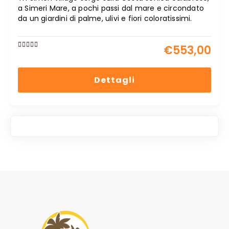
a Simeri Mare, a pochi passi dal mare e circondato
da un giardini di palme, ulivi e fiori coloratissimi.
€
553,00
0
5
out
of
Dettagli