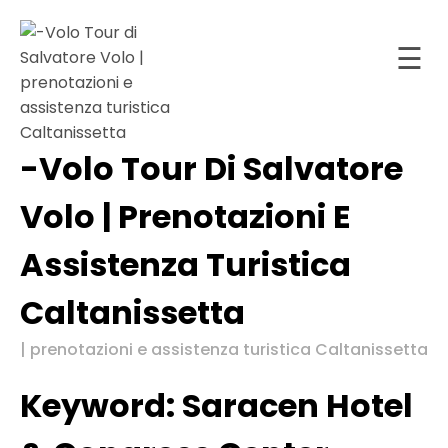
Vuoi prenotare una vacanza
e conoscere il prezzo a te
☰
riservato? Chiama
Prenota Prima
320.4330390 o scrivi su
Home
WhatsApp e approfitta dei
nostri Speciali Sconti
estività
-Volo Tour Di Salvatore
Prenota
Skip
Volo | Prenotazioni E
Prima
to
content
Assistenza Turistica
stinazioni
Caltanissetta
Tour &
estività
| prenotazioni e assistenza turistica Caltanissetta
ontatti
Keyword:
Saracen Hotel