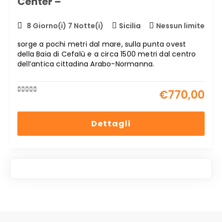
Center –
8 Giorno(i) 7 Notte(i)
Sicilia
Nessun limite
sorge a pochi metri dal mare, sulla punta ovest
della Baia di Cefalù e a circa 1500 metri dal centro
dell’antica cittadina Arabo-Normanna.
€
770,00
0
5
out
of
Dettagli